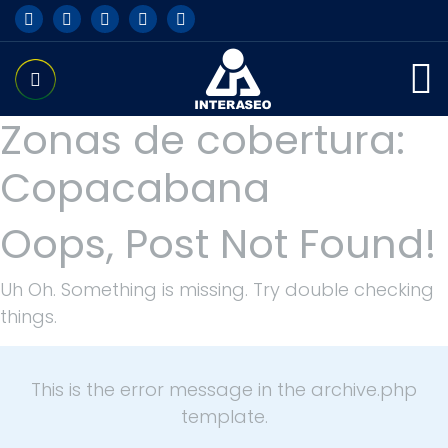
Zonas de cobertura:
Copacabana
Oops, Post Not Found!
Uh Oh. Something is missing. Try double checking
things.
This is the error message in the archive.php
template.