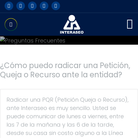
Preguntas Frecuentes
¿Cómo puedo radicar una Petición,
Queja o Recurso ante la entidad?
Radicar una PQR (Petición Queja o Recurso),
ante Interaseo es muy sencillo. Usted se
puede comunicar de lunes a viernes, entre
las 7 de la mañana y las 6 de la tarde,
desde su casa sin costo alguno a la Línea