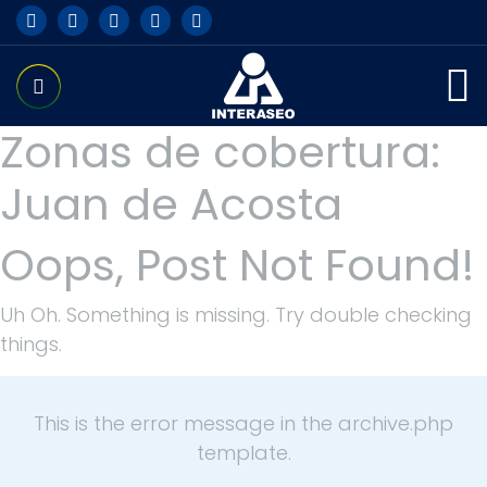
Zonas de cobertura:
Juan de Acosta
Oops, Post Not Found!
Uh Oh. Something is missing. Try double checking
things.
This is the error message in the archive.php
template.