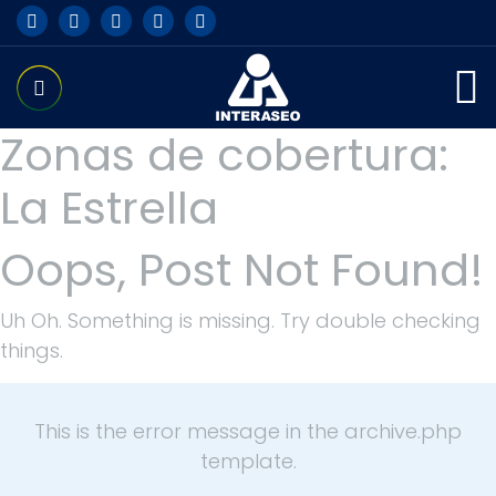
Zonas de cobertura:
La Estrella
Oops, Post Not Found!
Uh Oh. Something is missing. Try double checking
things.
This is the error message in the archive.php
template.